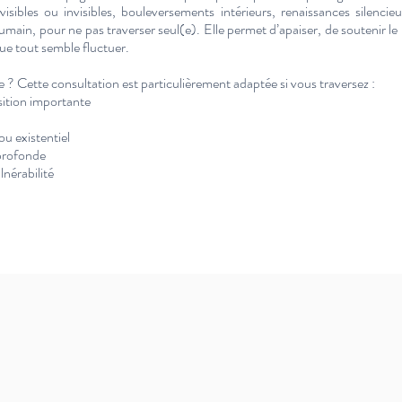
 visibles ou invisibles, bouleversements intérieurs, renaissances silenci
ain, pour ne pas traverser seul(e). Elle permet d’apaiser, de soutenir le
que tout semble fluctuer.
e ?
Cette consultation est particulièrement adaptée si vous traversez :
sition importante
u existentiel
 profonde
nérabilité