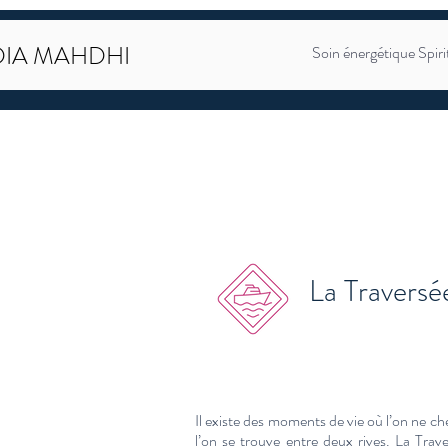
IA MAHDHI
Soin énergétique Spiri
des Traversées intérieures
use de Lumière
se de L'Âme
La Traversé
Il existe des moments de vie où l’on ne ch
l’on se trouve entre deux rives. La Trav