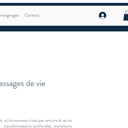
émoignages
Contact
assages de vie
t, où le nouveau n’est pas encore là, et où
: transformations profondes, transitions