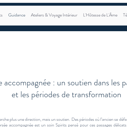
ts
Guidance
Ateliers & Voyage Intérieur
L'Hôtesse de L'Âme
T
e accompagnée : un soutien dans les p
et les périodes de transformation
erche plus une direction, mais un soutien. Des périodes où l’ancien se défai
ersée accompagnée est un soin Spirits pensé pour ces passages délicats 